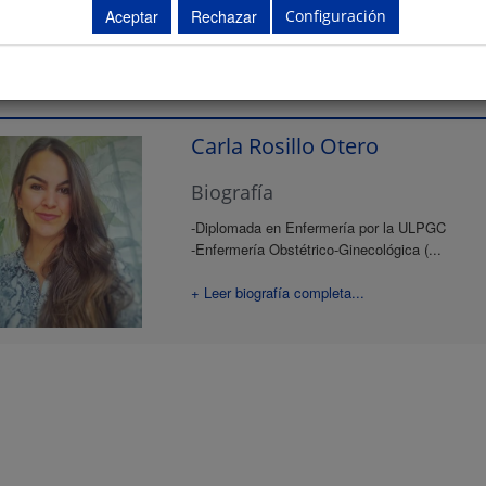
Configuración
ntes
Carla Rosillo Otero
Biografía
-Diplomada en Enfermería por la ULPGC
-Enfermería Obstétrico-Ginecológica (...
+ Leer biografía completa...