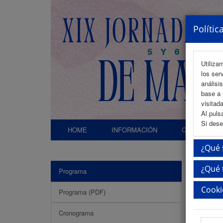
Polític
Utiliza
los ser
análisi
base a 
visitada
Al puls
Si dese
HOME
INFORMACIÓN
COMITÉS
¿Qué 
¿Qué 
Programa
Acto
Cooki
Programa (PDF)
Cronograma