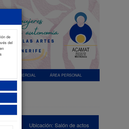
ción de
avés del
 en
as
EXP. COMERCIAL
ÁREA PERSONAL
Ubicación: Salón de actos