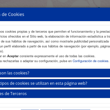
a de Cookies
mos cookies propias y de terceros que permiten el funcionamiento y la presta
vicios ofrecidos en el Sitio web, la elaboración de información estadística a tr
s de sus hábitos de navegación, así como mostrarle publicidad personalizada
un perfil elaborado a partir de sus hábitos de navegación (por ejemplo, págin
s).
ar en
Aceptar
consiente expresamente el uso de todas las cookies.
a rechazarlas o adaptar su configuración, pulse en
Configuración de cookies
.
ÁREA CIENTÍFICA
INSCRIPCIÓN
ALOJAMIENTO
son las cookies?
tipos de cookies se utilizan en esta página web?
 inaugural
es de Terceros
Viernes 5 de mayo
8.30 - 9.00 h.