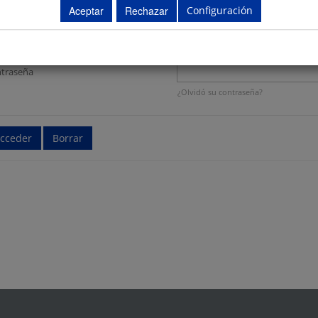
Configuración
ario
traseña
¿Olvidó su contraseña?
cceder
Borrar