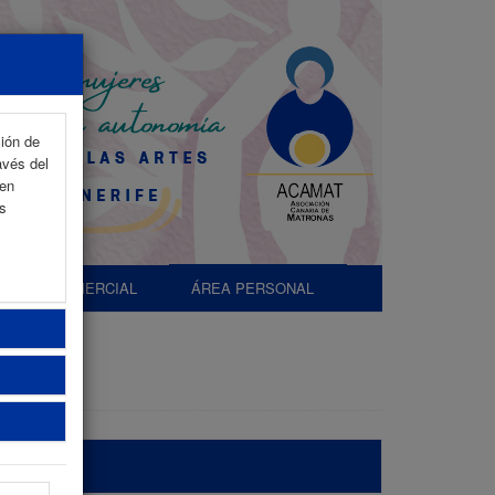
ción de
avés del
 en
as
EXP. COMERCIAL
ÁREA PERSONAL