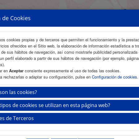
a de Cookies
mos cookies propias y de terceros que permiten el funcionamiento y la presta
vicios ofrecidos en el Sitio web, la elaboración de información estadística a tr
s de sus hábitos de navegación, así como mostrarle publicidad personalizada
un perfil elaborado a partir de sus hábitos de navegación (por ejemplo, págin
s).
ar en
Aceptar
consiente expresamente el uso de todas las cookies.
a rechazarlas o adaptar su configuración, pulse en
Configuración de cookies
.
ÁREA CIENTÍFICA
INSCRIPCIÓN
ALOJAMIENTO
son las cookies?
tipos de cookies se utilizan en esta página web?
ar Sesión
es de Terceros
serte su usuario y contraseña