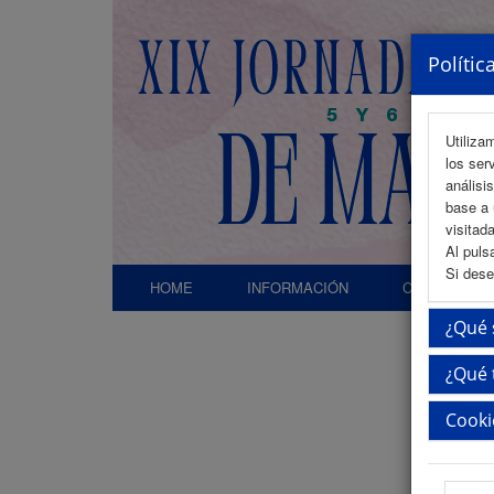
Polític
Utiliza
los ser
análisi
base a 
visitada
Al puls
Si dese
HOME
INFORMACIÓN
COMITÉS
¿Qué 
¿Qué 
Inici
Cooki
In