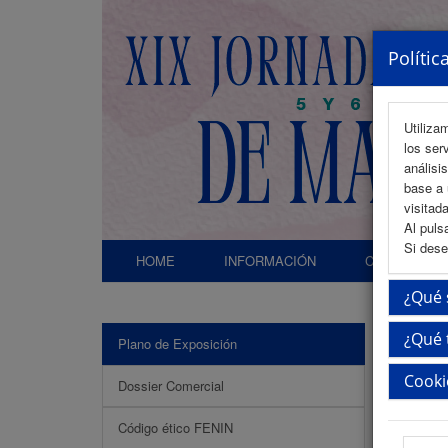
Polític
Utiliza
los ser
análisi
base a 
visitada
Al puls
Si dese
HOME
INFORMACIÓN
COMITÉS
¿Qué 
¿Qué 
Plano de Exposición
Cooki
Dossier Comercial
Código ético FENIN