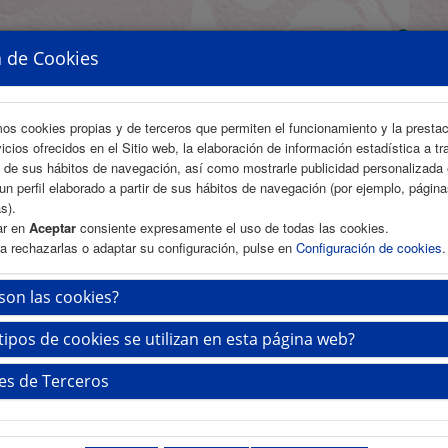
a de Cookies
mos cookies propias y de terceros que permiten el funcionamiento y la presta
vicios ofrecidos en el Sitio web, la elaboración de información estadística a tr
s de sus hábitos de navegación, así como mostrarle publicidad personalizada
un perfil elaborado a partir de sus hábitos de navegación (por ejemplo, págin
s).
ar en
Aceptar
consiente expresamente el uso de todas las cookies.
a rechazarlas o adaptar su configuración, pulse en
Configuración de cookies
.
ÁREA CIENTÍFICA
INSCRIPCIÓN
ALOJAMIENTO
son las cookies?
tipos de cookies se utilizan en esta página web?
es de Terceros
Próximamen