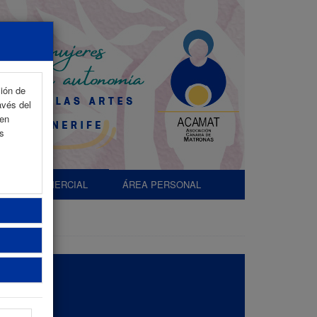
ción de
avés del
 en
as
EXP. COMERCIAL
ÁREA PERSONAL
te