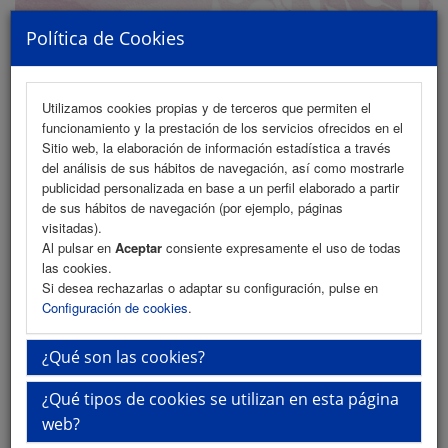
Política de Cookies
Utilizamos cookies propias y de terceros que permiten el
funcionamiento y la prestación de los servicios ofrecidos en el
MENU
Sitio web, la elaboración de información estadística a través
del análisis de sus hábitos de navegación, así como mostrarle
publicidad personalizada en base a un perfil elaborado a partir
de sus hábitos de navegación (por ejemplo, páginas
Programa
visitadas).
Al pulsar en
Aceptar
consiente expresamente el uso de todas
Programa (PDF)
las cookies.
Si desea rechazarlas o adaptar su configuración, pulse en
Cronograma
Configuración de cookies
.
Normativa comunicaciones
¿Qué son las cookies?
Envío de comunicaciones
¿Qué tipos de cookies se utilizan en esta página
Descargar normativa (PDF)
web?