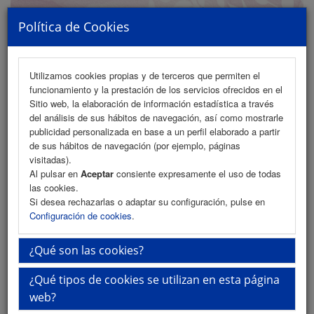
Política de Cookies
Utilizamos cookies propias y de terceros que permiten el
funcionamiento y la prestación de los servicios ofrecidos en el
MENU
Sitio web, la elaboración de información estadística a través
del análisis de sus hábitos de navegación, así como mostrarle
publicidad personalizada en base a un perfil elaborado a partir
de sus hábitos de navegación (por ejemplo, páginas
Programa
visitadas).
Al pulsar en
Aceptar
consiente expresamente el uso de todas
Programa (PDF)
las cookies.
Si desea rechazarlas o adaptar su configuración, pulse en
Cronograma
Configuración de cookies
.
Normativa comunicaciones
¿Qué son las cookies?
Envío de comunicaciones
¿Qué tipos de cookies se utilizan en esta página
Descargar normativa (PDF)
web?