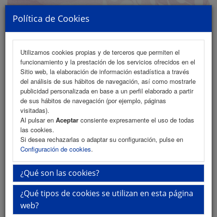
Política de Cookies
Utilizamos cookies propias y de terceros que permiten el
funcionamiento y la prestación de los servicios ofrecidos en el
MENU
Sitio web, la elaboración de información estadística a través
del análisis de sus hábitos de navegación, así como mostrarle
publicidad personalizada en base a un perfil elaborado a partir
de sus hábitos de navegación (por ejemplo, páginas
Información de Reservas
visitadas).
Al pulsar en
Aceptar
consiente expresamente el uso de todas
Información de reservas
las cookies.
Si desea rechazarlas o adaptar su configuración, pulse en
Configuración de cookies
.
¿Qué son las cookies?
Si está interesado en hacer una reserva
¿Qué tipos de cookies se utilizan en esta página
comuníquese con el Hotel Adonis City
web?
www.adonisresorts.com
y tendrá una tarifa